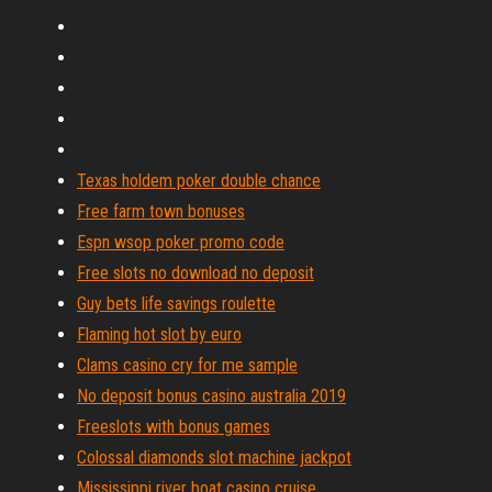
Texas holdem poker double chance
Free farm town bonuses
Espn wsop poker promo code
Free slots no download no deposit
Guy bets life savings roulette
Flaming hot slot by euro
Clams casino cry for me sample
No deposit bonus casino australia 2019
Freeslots with bonus games
Colossal diamonds slot machine jackpot
Mississippi river boat casino cruise