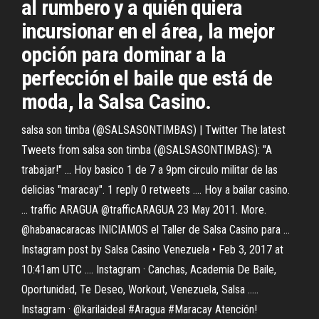
al rumbero y a quién quiera
incursionar en el área, la mejor
opción para dominar a la
perfección el baile que está de
moda, la Salsa Casino.
salsa son timba (@SALSASONTIMBAS) | Twitter The latest
Tweets from salsa son timba (@SALSASONTIMBAS): "A
trabajar!" ... Hoy basico 1 de 7 a 9pm circulo militar de las
delicias "maracay". 1 reply 0 retweets .... Hoy a bailar casino.
... traffic ARAGUA @trafficARAGUA 23 May 2011. More.
@habanacaracas INICIAMOS el Taller de Salsa Casino para ...
Instagram post by Salsa Casino Venezuela • Feb 3, 2017 at
10:41am UTC .... Instagram · Canchas, Academia De Baile,
Oportunidad, Te Deseo, Workout, Venezuela, Salsa .....
Instagram · @karilaideal #Aragua #Maracay Atención!