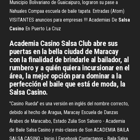
Municipio Bolivariano de Guaicaipuro, lograron su pase a
Nahuales Compaa escuela de baile tapata. Entradas (Atom)
VISITANTES anuncios para empresas !!! Academias De
Salsa
Casino
En Puerto La Cruz
Academia Casino Salsa Club abre sus
puertas en la bella ciudad de Maracay
con la finalidad de brindarle al bailador, al
rumbero y a quién quiera incursionar en el
área, la mejor opción para dominar a la
perfección el baile que está de moda, la
Salsa Casino.
"Casino Rueda" es una versión en inglés del nombre correcto,
debido al hecho de Aragua, Maracay Escuela de Danzas
Árabes de Maracaibo, Estado Zulia Son Salsero - Academia
de Baile Salsa Casino y más-clases de Son ACADEMIA BAILA
SALSA CASINO - Inicio | Facebook Contactanos - Baila Salsa